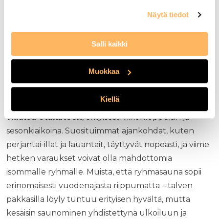
Vertaillessasi eri vaihtoehtoja kiinnitä huomiota
Näytä tiedot
siihen, onko hinta henkilökohtainen vai koko
ryhmälle kiinteä. Kiinteä ryhmähinta on usein
Salli kaikki
edullisempi suuremmalla porukalla.
Miten ryhmäsaunavuoro kannattaa
Muokkaa
varata etukäteen?
Kiellä
Ryhmäsaunavuoro kannattaa varata
vähintään 2–4
viikkoa etukäteen
, erityisesti viikonloppuisin ja
sesonkiaikoina. Suosituimmat ajankohdat, kuten
perjantai-illat ja lauantait, täyttyvät nopeasti, ja viime
hetken varaukset voivat olla mahdottomia
isommalle ryhmälle. Muista, että ryhmäsauna sopii
erinomaisesti vuodenajasta riippumatta – talven
pakkasilla löyly tuntuu erityisen hyvältä, mutta
kesäisin saunominen yhdistettynä ulkoiluun ja