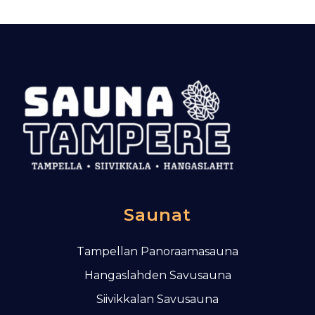
k
e
l
i
e
n
s
e
l
a
u
s
Saunat
Tampellan Panoraamasauna
Hangaslahden Savusauna
Siivikkalan Savusauna