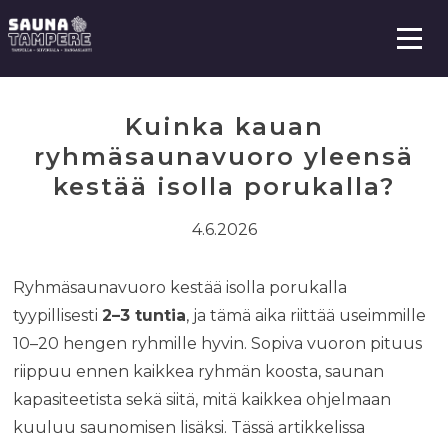
S
i
i
V
a
r
l
r
i
Kuinka kauan
k
y
k
ryhmäsaunavuoro yleensä
s
o
i
kestää isolla porukalla?
s
ä
4.6.2026
l
t
Ryhmäsaunavuoro kestää isolla porukalla
ö
tyypillisesti
2–3 tuntia
, ja tämä aika riittää useimmille
ö
10–20 hengen ryhmille hyvin. Sopiva vuoron pituus
n
riippuu ennen kaikkea ryhmän koosta, saunan
kapasiteetista sekä siitä, mitä kaikkea ohjelmaan
kuuluu saunomisen lisäksi. Tässä artikkelissa