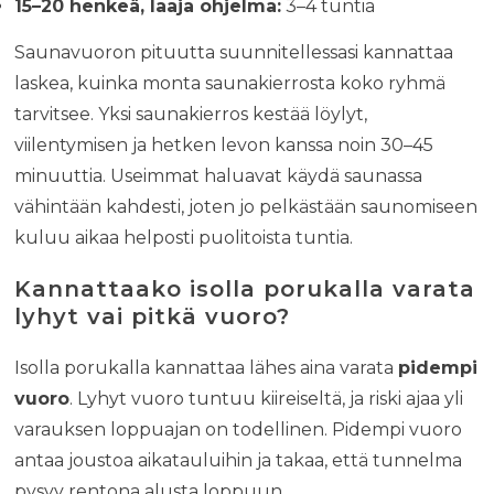
15–20 henkeä, laaja ohjelma:
3–4 tuntia
Saunavuoron pituutta suunnitellessasi kannattaa
laskea, kuinka monta saunakierrosta koko ryhmä
tarvitsee. Yksi saunakierros kestää löylyt,
viilentymisen ja hetken levon kanssa noin 30–45
minuuttia. Useimmat haluavat käydä saunassa
vähintään kahdesti, joten jo pelkästään saunomiseen
kuluu aikaa helposti puolitoista tuntia.
Kannattaako isolla porukalla varata
lyhyt vai pitkä vuoro?
Isolla porukalla kannattaa lähes aina varata
pidempi
vuoro
. Lyhyt vuoro tuntuu kiireiseltä, ja riski ajaa yli
varauksen loppuajan on todellinen. Pidempi vuoro
antaa joustoa aikatauluihin ja takaa, että tunnelma
pysyy rentona alusta loppuun.