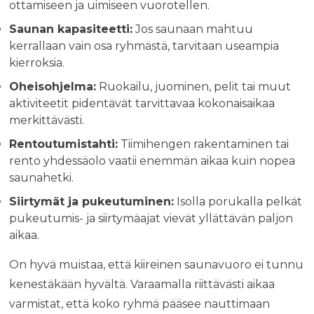
ottamiseen ja uimiseen vuorotellen.
Saunan kapasiteetti:
Jos saunaan mahtuu
kerrallaan vain osa ryhmästä, tarvitaan useampia
kierroksia.
Oheisohjelma:
Ruokailu, juominen, pelit tai muut
aktiviteetit pidentävät tarvittavaa kokonaisaikaa
merkittävästi.
Rentoutumistahti:
Tiimihengen rakentaminen tai
rento yhdessäolo vaatii enemmän aikaa kuin nopea
saunahetki.
Siirtymät ja pukeutuminen:
Isolla porukalla pelkät
pukeutumis- ja siirtymäajat vievät yllättävän paljon
aikaa.
On hyvä muistaa, että kiireinen saunavuoro ei tunnu
kenestäkään hyvältä. Varaamalla riittävästi aikaa
varmistat, että koko ryhmä pääsee nauttimaan