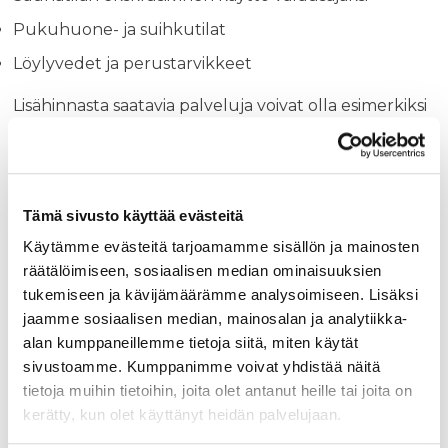
Pukuhuone- ja suihkutilat
Löylyvedet ja perustarvikkeet
Lisähinnasta saatavia palveluja voivat olla esimerkiksi
tarjoilut ja ruokailu, lisäajat, erikoissaunat kuten
aromiterapia tai infrapunasauna sekä erilaiset
rentoutushoidot. Jos haluat nostaa saunaillan tai -
Tämä sivusto käyttää evästeitä
päivän seuraavalle tasolle, kannattaa tutustua
4Cateringin pitopalveluun
– ammattitaitoinen
Käytämme evästeitä tarjoamamme sisällön ja mainosten
räätälöimiseen, sosiaalisen median ominaisuuksien
pitopalvelu hoitaa ruokailun ja tarjoilut, jolloin voit
tukemiseen ja kävijämäärämme analysoimiseen. Lisäksi
itse keskittyä nauttimaan porukan kanssa. Meillä
jaamme sosiaalisen median, mainosalan ja analytiikka-
SaunaTampereella ryhmävarauksen sisältö käydään
alan kumppaneillemme tietoja siitä, miten käytät
läpi aina varauksen yhteydessä, jotta kaikki tietävät
sivustoamme. Kumppanimme voivat yhdistää näitä
tarkalleen, mitä hintaan sisältyy ja mitä voi
tietoja muihin tietoihin, joita olet antanut heille tai joita on
halutessaan lisätä.
kerätty, kun olet käyttänyt heidän palvelujaan.