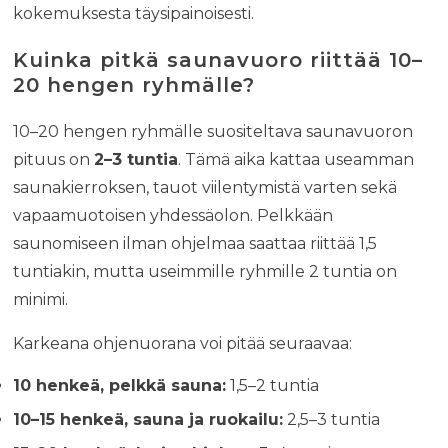
kokemuksesta täysipainoisesti.
Kuinka pitkä saunavuoro riittää 10–
20 hengen ryhmälle?
10–20 hengen ryhmälle suositeltava saunavuoron
pituus on
2–3 tuntia
. Tämä aika kattaa useamman
saunakierroksen, tauot viilentymistä varten sekä
vapaamuotoisen yhdessäolon. Pelkkään
saunomiseen ilman ohjelmaa saattaa riittää 1,5
tuntiakin, mutta useimmille ryhmille 2 tuntia on
minimi.
Karkeana ohjenuorana voi pitää seuraavaa:
10 henkeä, pelkkä sauna:
1,5–2 tuntia
10–15 henkeä, sauna ja ruokailu:
2,5–3 tuntia