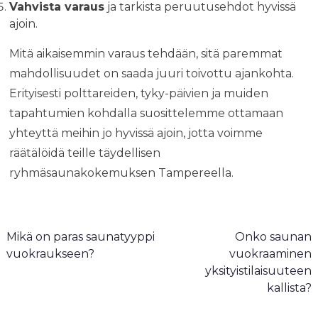
Vahvista varaus
ja tarkista peruutusehdot hyvissä
ajoin.
Mitä aikaisemmin varaus tehdään, sitä paremmat
mahdollisuudet on saada juuri toivottu ajankohta.
Erityisesti polttareiden, tyky-päivien ja muiden
tapahtumien kohdalla suosittelemme ottamaan
yhteyttä meihin jo hyvissä ajoin, jotta voimme
räätälöidä teille täydellisen
ryhmäsaunakokemuksen Tampereella.
A
Mikä on paras saunatyyppi
Onko saunan
r
vuokraukseen?
vuokraaminen
t
yksityistilaisuuteen
kallista?
i
k