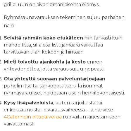
grillailuun on aivan omanlaisensa elämys.
Ryhmäsaunavarauksen tekeminen sujuu parhaiten
näin:
Selvitä ryhmän koko etukäteen
niin tarkasti kuin
mahdollista, sillä osallistujamäärä vaikuttaa
tarvittavan tilan kokoon ja hintaan.
Mieti toivottu ajankohta ja kesto
ennen
yhteydenottoa, jotta varaus sujuu nopeasti.
Ota yhteyttä suoraan palveluntarjoajaan
puhelimitse tai sähköpostitse, sillä isommat
ryhmävaraukset hoidetaan usein henkilökohtaisesti.
Kysy lisäpalveluista
, kuten tarjoiluista tai
erikoissaunoista, jo varausvaiheessa – ja harkitse
4Cateringin pitopalvelua
ruokailun järjestämiseen
vaivattomasti.