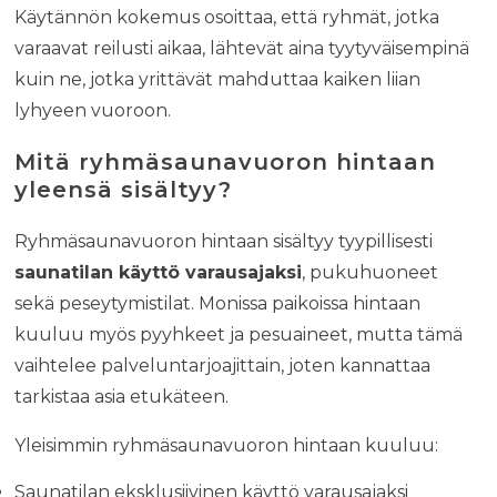
Käytännön kokemus osoittaa, että ryhmät, jotka
varaavat reilusti aikaa, lähtevät aina tyytyväisempinä
kuin ne, jotka yrittävät mahduttaa kaiken liian
lyhyeen vuoroon.
Mitä ryhmäsaunavuoron hintaan
yleensä sisältyy?
Ryhmäsaunavuoron hintaan sisältyy tyypillisesti
saunatilan käyttö varausajaksi
, pukuhuoneet
sekä peseytymistilat. Monissa paikoissa hintaan
kuuluu myös pyyhkeet ja pesuaineet, mutta tämä
vaihtelee palveluntarjoajittain, joten kannattaa
tarkistaa asia etukäteen.
Yleisimmin ryhmäsaunavuoron hintaan kuuluu:
Saunatilan eksklusiivinen käyttö varausajaksi