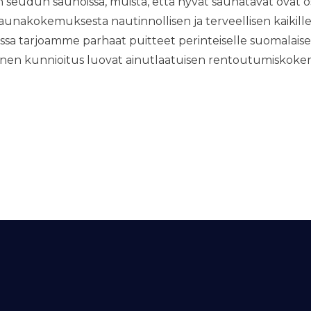
 seudun saunoissa, muista, että hyvät saunatavat ovat o
saunakokemuksesta nautinnollisen ja terveellisen kaiki
issa tarjoamme parhaat puitteet perinteiselle suomalaisel
äinen kunnioitus luovat ainutlaatuisen rentoutumiskok