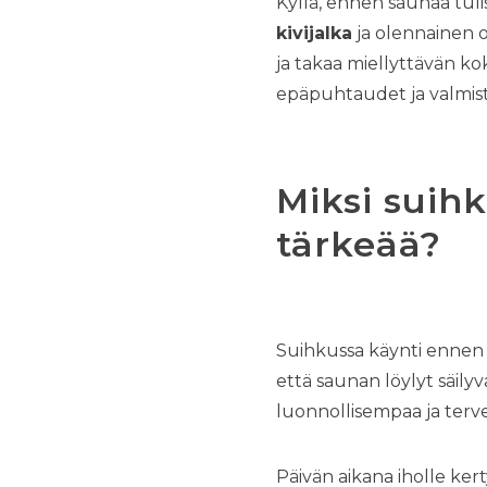
Kyllä, ennen saunaa tuli
kivijalka
ja olennainen o
ja takaa miellyttävän ko
epäpuhtaudet ja valmist
Miksi suih
tärkeää?
Suihkussa käynti ennen
että saunan löylyt säilyv
luonnollisempaa ja terv
Päivän aikana iholle ker