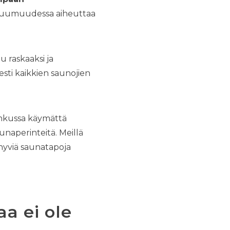
an kuumuudessa aiheuttaa
u raskaaksi ja
sti kaikkien saunojien
ihkussa käymättä
unaperinteitä. Meillä
 hyviä saunatapoja
a ei ole