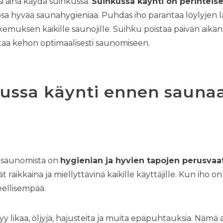
si aina käydä suihkussa.
Suihkussa käynti on perinteis
sa hyvää saunahygieniaa. Puhdas iho parantaa löylyjen l
kemuksen kaikille saunojille. Suihku poistaa päivän aika
aa kehon optimaalisesti saunomiseen.
kussa käynti ennen sauna
 saunomista on
hygienian ja hyvien tapojen perusva
ät raikkaina ja miellyttävinä kaikille käyttäjille. Kun iho o
eellisempää.
tyy likaa, öljyjä, hajusteita ja muita epäpuhtauksia. Nämä