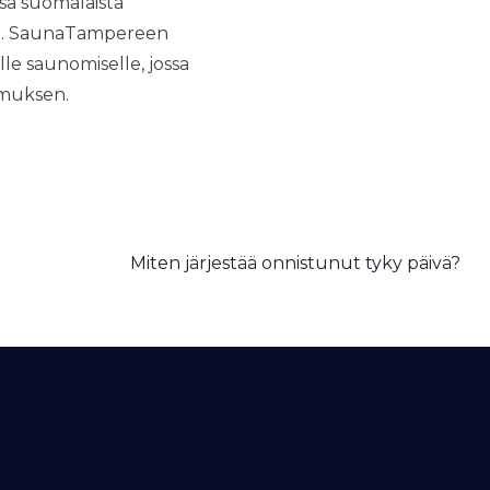
sa suomalaista
lle. SaunaTampereen
le saunomiselle, jossa
emuksen.
Miten järjestää onnistunut tyky päivä?