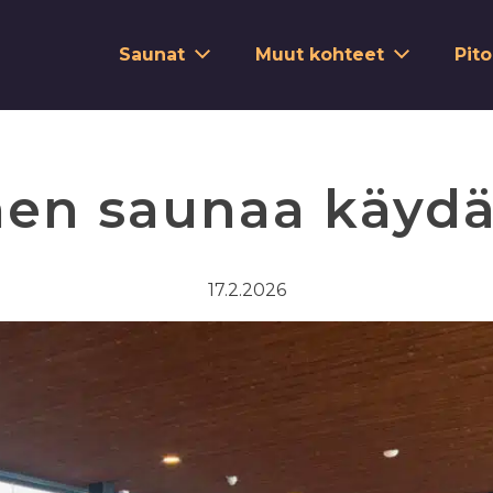
Saunat
Muut kohteet
Pit
nen saunaa käydä
17.2.2026