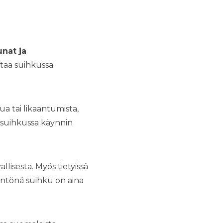
unat ja
ättää suihkussa
ua tai likaantumista,
a suihkussa käynnin
allisesta. Myös tietyissä
sääntönä suihku on aina