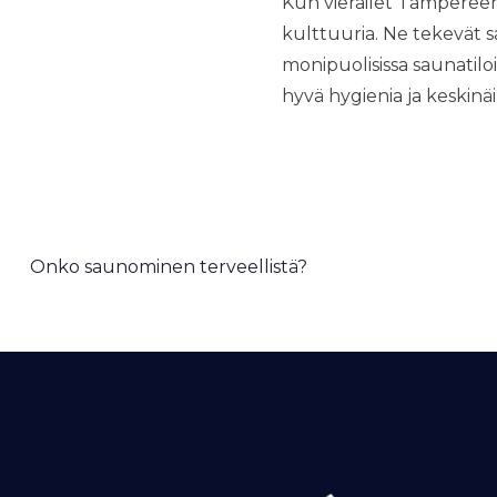
Kun vierailet Tampereen
kulttuuria. Ne tekevät 
monipuolisissa saunatilo
hyvä hygienia ja keskin
A
Onko saunominen terveellistä?
r
t
i
k