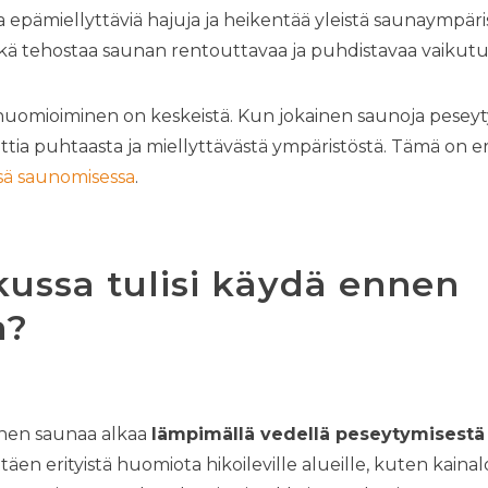
pämiellyttäviä hajuja ja heikentää yleistä saunaympäri
ä tehostaa saunan rentouttavaa ja puhdistavaa vaikutu
 huomioiminen on keskeistä. Kun jokainen saunoja pese
tia puhtaasta ja miellyttävästä ympäristöstä. Tämä on eri
ssä saunomisessa
.
kussa tulisi käydä ennen
a?
nen saunaa alkaa
lämpimällä vedellä peseytymisestä 
ttäen erityistä huomiota hikoileville alueille, kuten kainaloi