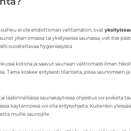
ntä?
sa suihku ei ole ehdottoman välttämätön, ovat
yksityissa
saunot yksin omassa tai yksityisessä saunassa, voit itse pä
ilti suositeltavaa hygieniasyistä.
ihkussa kotona ja saavut saunaan välittömästi ilman hikoil
ä. Tämä koskee erityisesti tilanteita, joissa saunomisen j
tai lääkinnällisissä saunakäytöissä ohjeistus voi poiketa tav
isissä käytännöissä voi olla erityisohjeita. Kuitenkin yleis
 että muille saunojille.