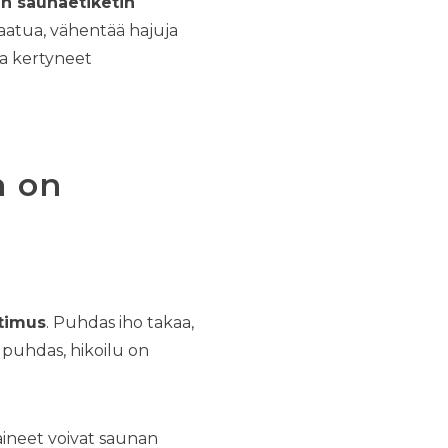
en saunaetiketin
aatua, vähentää hajuja
na kertyneet
a on
atimus
. Puhdas iho takaa,
n puhdas, hikoilu on
 aineet voivat saunan