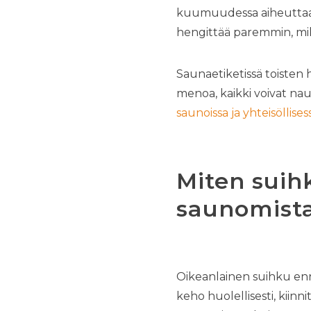
kuumuudessa aiheuttaa e
hengittää paremmin, mik
Saunaetiketissä toisten
menoa, kaikki voivat naut
saunoissa ja yhteisöllise
Miten suih
saunomist
Oikeanlainen suihku en
keho huolellisesti, kiinni