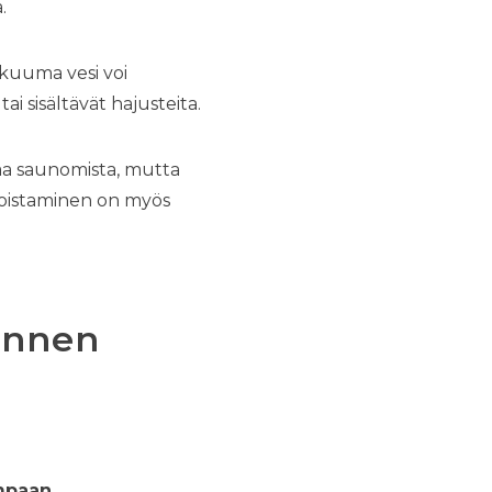
.
 kuuma vesi voi
ai sisältävät hajusteita.
taa saunomista, mutta
 poistaminen on myös
 ennen
ompaan