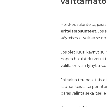
välttämätö
Poikkeustilanteita, jois
erityisolosuhteet
. Jos 
käymisestä, vaikka se on s
Jos olet juuri käynyt su
nopea huuhtelu voi riittä
välillä on vain lyhyt aika.
Joissakin terapeuttisissa 
saunariiteissä tai perinte
paras valinta sekä itselle