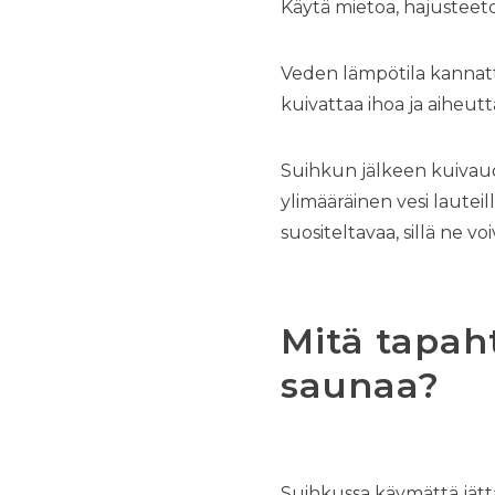
Käytä mietoa, hajusteet
Veden lämpötila kannatt
kuivattaa ihoa ja aiheutt
Suihkun jälkeen kuivaudu
ylimääräinen vesi lautei
suositeltavaa, sillä ne 
Mitä tapah
saunaa?
Suihkussa käymättä jätt