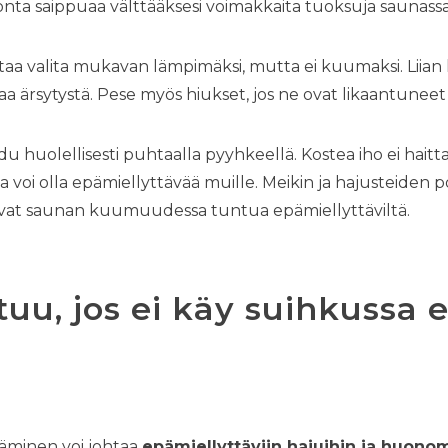
onta saippuaa välttääksesi voimakkaita tuoksuja saunassa
aa valita mukavan lämpimäksi, mutta ei kuumaksi. Liian
aa ärsytystä. Pese myös hiukset, jos ne ovat likaantuneet t
 huolellisesti puhtaalla pyyhkeellä. Kostea iho ei hait
lla voi olla epämiellyttävää muille. Meikin ja hajusteiden
voivat saunan kuumuudessa tuntua epämiellyttäviltä.
tuu, jos ei käy suihkussa
äminen voi johtaa
epämiellyttäviin hajuihin ja huon