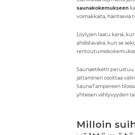
saunakokemukseen
ka
voimakkaita, häiritseviä 
Löylyjen laatu kärsii, k
ahdistavaksi, kun se sek
rentoutumiskokemukse
Saunaetiketti perustuu
jättäminen osoittaa väli
SaunaTampereen tiloissa 
yhteisen viihtyvyyden ta
Milloin su