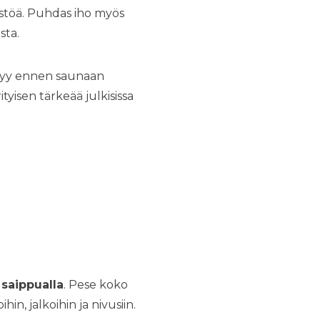
stöä. Puhdas iho myös
sta.
ytyy ennen saunaan
tyisen tärkeää julkisissa
saippualla
. Pese koko
hin, jalkoihin ja nivusiin.