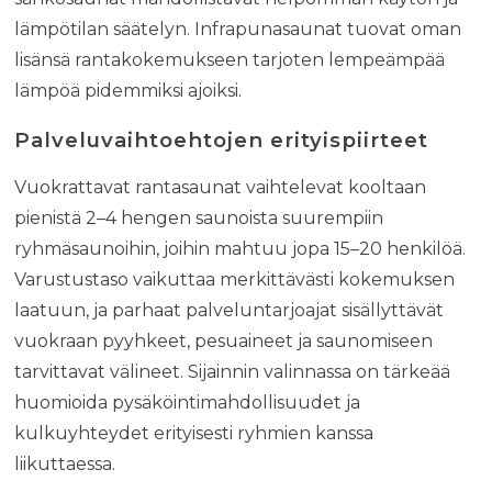
lämpötilan säätelyn. Infrapunasaunat tuovat oman
lisänsä rantakokemukseen tarjoten lempeämpää
lämpöä pidemmiksi ajoiksi.
Palveluvaihtoehtojen erityispiirteet
Vuokrattavat rantasaunat vaihtelevat kooltaan
pienistä 2–4 hengen saunoista suurempiin
ryhmäsaunoihin, joihin mahtuu jopa 15–20 henkilöä.
Varustustaso vaikuttaa merkittävästi kokemuksen
laatuun, ja parhaat palveluntarjoajat sisällyttävät
vuokraan pyyhkeet, pesuaineet ja saunomiseen
tarvittavat välineet. Sijainnin valinnassa on tärkeää
huomioida pysäköintimahdollisuudet ja
kulkuyhteydet erityisesti ryhmien kanssa
liikuttaessa.