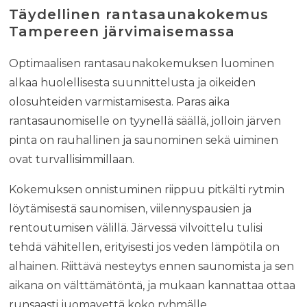
Täydellinen rantasaunakokemus
Tampereen järvimaisemassa
Optimaalisen rantasaunakokemuksen luominen
alkaa huolellisesta suunnittelusta ja oikeiden
olosuhteiden varmistamisesta. Paras aika
rantasaunomiselle on tyynellä säällä, jolloin järven
pinta on rauhallinen ja saunominen sekä uiminen
ovat turvallisimmillaan.
Kokemuksen onnistuminen riippuu pitkälti rytmin
löytämisestä saunomisen, viilennyspausien ja
rentoutumisen välillä. Järvessä vilvoittelu tulisi
tehdä vähitellen, erityisesti jos veden lämpötila on
alhainen. Riittävä nesteytys ennen saunomista ja sen
aikana on välttämätöntä, ja mukaan kannattaa ottaa
runsaasti juomavettä koko ryhmälle.