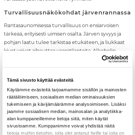
Turvallisuusnäkökohdat järvenrannassa
Rantasaunomisessa turvallisuus on ensiarvoisen
tärkeää, erityisesti uimisen osalta. Järven syvyys ja
pohjan laatu tulee tarkistaa etukäteen, ja liukkaat
kivet voivat aiheuttaa vaaratilanteita. Alkoholin
käyttö tulee pitää maltillisena, sillä se lisää
tapaturmariskiä merkittävästi saunomisen ja uimisen
yhteydessä. Ryhmässä on hyvä nimetä
Tämä sivusto käyttää evästeitä
vastuuhenkilö, joka pysyy selvin päin ja huolehtii
Käytämme evästeitä tarjoamamme sisällön ja mainosten
kaikkien turvallisuudesta.
räätälöimiseen, sosiaalisen median ominaisuuksien
tukemiseen ja kävijämäärämme analysoimiseen. Lisäksi
Parhaat käytännöt rantasaunomiseen
jaamme sosiaalisen median, mainosalan ja analytiikka-
alan kumppaneillemme tietoja siitä, miten käytät
Onnistunut rantasaunakokemus syntyy oikeasta
sivustoamme. Kumppanimme voivat yhdistää näitä
valmistautumisesta ja luonnon kunnioittamisesta.
tietoja muihin tietoihin, joita olet antanut heille tai joita on