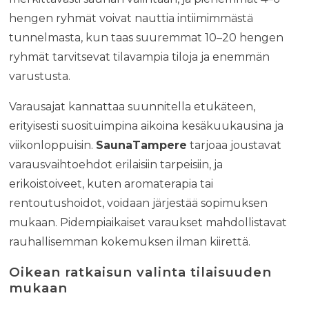
hengen ryhmät voivat nauttia intiimimmästä
tunnelmasta, kun taas suuremmat 10–20 hengen
ryhmät tarvitsevat tilavampia tiloja ja enemmän
varustusta.
Varausajat kannattaa suunnitella etukäteen,
erityisesti suosituimpina aikoina kesäkuukausina ja
viikonloppuisin.
SaunaTampere
tarjoaa joustavat
varausvaihtoehdot erilaisiin tarpeisiin, ja
erikoistoiveet, kuten aromaterapia tai
rentoutushoidot, voidaan järjestää sopimuksen
mukaan. Pidempiaikaiset varaukset mahdollistavat
rauhallisemman kokemuksen ilman kiirettä.
Oikean ratkaisun valinta tilaisuuden
mukaan