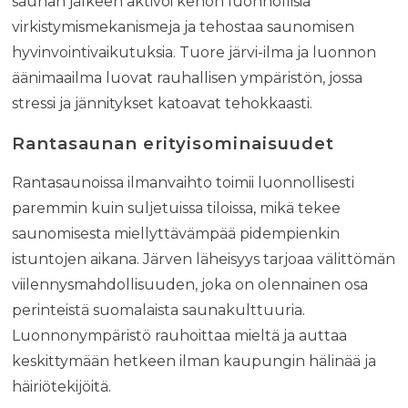
saunan jälkeen aktivoi kehon luonnollisia
virkistymismekanismeja ja tehostaa saunomisen
hyvinvointivaikutuksia. Tuore järvi-ilma ja luonnon
äänimaailma luovat rauhallisen ympäristön, jossa
stressi ja jännitykset katoavat tehokkaasti.
Rantasaunan erityisominaisuudet
Rantasaunoissa ilmanvaihto toimii luonnollisesti
paremmin kuin suljetuissa tiloissa, mikä tekee
saunomisesta miellyttävämpää pidempienkin
istuntojen aikana. Järven läheisyys tarjoaa välittömän
viilennysmahdollisuuden, joka on olennainen osa
perinteistä suomalaista saunakulttuuria.
Luonnonympäristö rauhoittaa mieltä ja auttaa
keskittymään hetkeen ilman kaupungin hälinää ja
häiriötekijöitä.