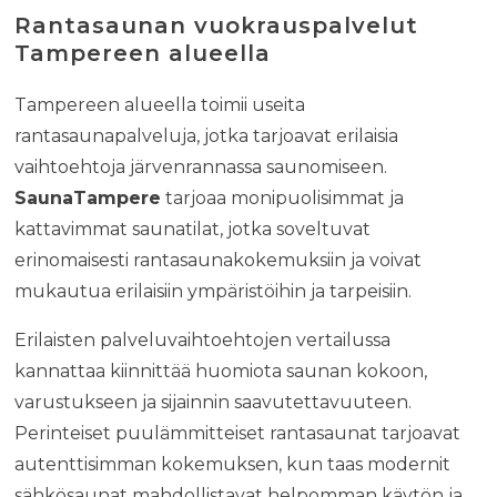
Rantasaunan vuokrauspalvelut
Tampereen alueella
Tampereen alueella toimii useita
rantasaunapalveluja, jotka tarjoavat erilaisia
vaihtoehtoja järvenrannassa saunomiseen.
SaunaTampere
tarjoaa monipuolisimmat ja
kattavimmat saunatilat, jotka soveltuvat
erinomaisesti rantasaunakokemuksiin ja voivat
mukautua erilaisiin ympäristöihin ja tarpeisiin.
Erilaisten palveluvaihtoehtojen vertailussa
kannattaa kiinnittää huomiota saunan kokoon,
varustukseen ja sijainnin saavutettavuuteen.
Perinteiset puulämmitteiset rantasaunat tarjoavat
autenttisimman kokemuksen, kun taas modernit
sähkösaunat mahdollistavat helpomman käytön ja