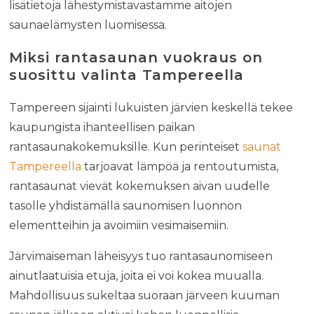
lisätietoja lähestymistavastamme aitojen
saunaelämysten luomisessa.
Miksi rantasaunan vuokraus on
suosittu valinta Tampereella
Tampereen sijainti lukuisten järvien keskellä tekee
kaupungista ihanteellisen paikan
rantasaunakokemuksille. Kun perinteiset
saunat
Tampereella
tarjoavat lämpöä ja rentoutumista,
rantasaunat vievät kokemuksen aivan uudelle
tasolle yhdistämällä saunomisen luonnon
elementteihin ja avoimiin vesimaisemiin.
Järvimaiseman läheisyys tuo rantasaunomiseen
ainutlaatuisia etuja, joita ei voi kokea muualla.
Mahdollisuus sukeltaa suoraan järveen kuuman