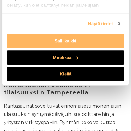
Saunomisen jälkeiset jätteet tulee kerätä
kerätty, kun olet käyttänyt heidän palvelujaan.
huolellisesti pois, ja luontoympäristö on jätettävä
samaan kuntoon kuin se löydettiin. Naapuruston
Näytä tiedot
rauha on otettava huomioon erityisesti iltaisin, ja
melutaso pidettävä kohtuullisena koko käynnin
Salli kaikki
ajan.
Katso, kuinka voimme auttaa sinua luomaan
Muokkaa
unohtumattomat rantasaunakokemukset
Tampereen kauniissa järvimaisemassa.
Kiellä
Rantasaunan vuokraus eri
tilaisuuksiin Tampereella
Rantasaunat soveltuvat erinomaisesti monenlaisiin
tilaisuuksiin syntymäpäiväjuhlista polttareihin ja
yritysten virkistyspäiviin. Ryhmän koko vaikuttaa
merkittävästi saunan valintaan, ja pienemmät 4–6