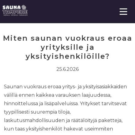
S
i
i
V
a
r
l
r
i
Miten saunan vuokraus eroaa
k
y
k
yrityksille ja
s
o
i
yksityishenkilöille?
s
ä
25.6.2026
l
t
Saunan vuokraus eroaa yritys- ja yksityisasiakkaiden
ö
välillä ennen kaikkea varauksen laajuudessa,
ö
hinnoittelussa ja lisäpalveluissa. Yritykset tarvitsevat
n
tyypillisesti suurempia tiloja,
laskutusmahdollisuuden ja räätälöityjä paketteja,
kun taas yksityishenkilöt hakevat useimmiten