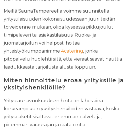
Meillä SaunaTampereella voimme suunnitella
yritystilaisuuden kokonaisuudessaan juuri teidän
toiveidenne mukaan, olipa kyseessä pikkujoulut,
tiimipalaveri tai asiakastilaisuus. Ruoka- ja
juomatarjoilun voi helposti hoitaa
yhteistyökumppanimme
4catering
, jonka
pitopalvelu huolehtii siitä, että vieraat saavat nauttia
laadukkaasta tarjoilusta alusta loppuun.
Miten hinnoittelu eroaa yrityksille ja
yksityishenkilöille?
Yrityssaunavuokrauksen hinta on lähes aina
korkeampi kuin yksityishenkilöiden vastaava, koska
yrityspaketit sisältävät enemmän palveluja,
pidemmän varausajan ja räätälöintiä.