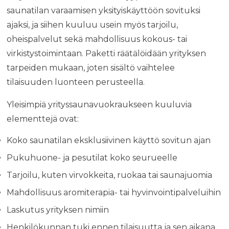
saunatilan varaamisen yksityiskäyttöön sovituksi
ajaksi, ja siihen kuuluu usein myös tarjoilu,
oheispalvelut sekä mahdollisuus kokous- tai
virkistystoimintaan. Paketti räätälöidään yrityksen
tarpeiden mukaan, joten sisältö vaihtelee
tilaisuuden luonteen perusteella.
Yleisimpiä yrityssaunavuokraukseen kuuluvia
elementtejä ovat:
Koko saunatilan eksklusiivinen käyttö sovitun ajan
Pukuhuone- ja pesutilat koko seurueelle
Tarjoilu, kuten virvokkeita, ruokaa tai saunajuomia
Mahdollisuus aromiterapia- tai hyvinvointipalveluihin
Laskutus yrityksen nimiin
Henkilökunnan tuki ennen tilaisuutta ja sen aikana