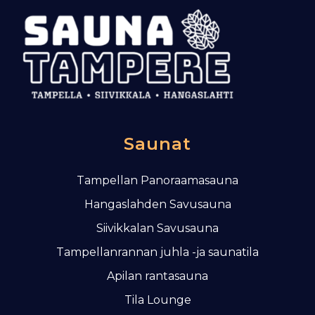
i
e
n
s
e
l
a
u
Saunat
s
Tampellan Panoraamasauna
Hangaslahden Savusauna
Siivikkalan Savusauna
Tampellanrannan juhla -ja saunatila
Apilan rantasauna
Tila Lounge