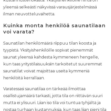
kustannustehokasta. Yksityishenkilöille hinta on
yleensä selkeästi näkyvissä varausjärjestelmässä
ilman neuvotteluvaihetta.
Kuinka monta henkilöä saunatilaan
voi varata?
Saunatilan henkilömäärä riippuu tilan koosta ja
tyypistä. Yksityishenkilöille sopivat pienemmät
saunat yleensä kahdesta kymmeneen hengelle,
kun taas yritystilaisuuksiin tarkoitetut suuremmat
saunatilat voivat majoittaa useita kymmeniä
henkilöitä kerrallaan.
Varatessasi saunatilaa on tärkeää ilmoittaa
osallistujamäärä tarkasti, jotta tila on riittävän suuri
mutta ei ylisuuri. Liian iso tila voi tuntua tyhjältä ja
nostaa turhaan kustannuksia, kun taas liian pieni tila