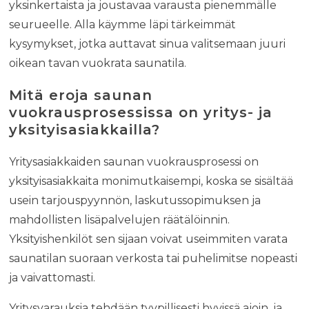
yksinkertaista ja joustavaa varausta pienemmälle
seurueelle. Alla käymme läpi tärkeimmät
kysymykset, jotka auttavat sinua valitsemaan juuri
oikean tavan vuokrata saunatila.
Mitä eroja saunan
vuokrausprosessissa on yritys- ja
yksityisasiakkailla?
Yritysasiakkaiden saunan vuokrausprosessi on
yksityisasiakkaita monimutkaisempi, koska se sisältää
usein tarjouspyynnön, laskutussopimuksen ja
mahdollisten lisäpalvelujen räätälöinnin.
Yksityishenkilöt sen sijaan voivat useimmiten varata
saunatilan suoraan verkosta tai puhelimitse nopeasti
ja vaivattomasti.
Yritysvarauksia tehdään tyypillisesti hyvissä ajoin, ja