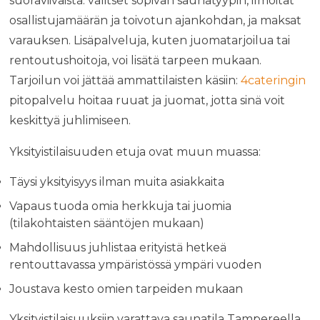
suoraviivaista: valitset sopivan saunatyypin, ilmoitat
osallistujamäärän ja toivotun ajankohdan, ja maksat
varauksen. Lisäpalveluja, kuten juomatarjoilua tai
rentoutushoitoja, voi lisätä tarpeen mukaan.
Tarjoilun voi jättää ammattilaisten käsiin:
4cateringin
pitopalvelu hoitaa ruuat ja juomat, jotta sinä voit
keskittyä juhlimiseen.
Yksityistilaisuuden etuja ovat muun muassa:
Täysi yksityisyys ilman muita asiakkaita
Vapaus tuoda omia herkkuja tai juomia
(tilakohtaisten sääntöjen mukaan)
Mahdollisuus juhlistaa erityistä hetkeä
rentouttavassa ympäristössä ympäri vuoden
Joustava kesto omien tarpeiden mukaan
Yksityistilaisuuksiin varattava saunatila Tampereella