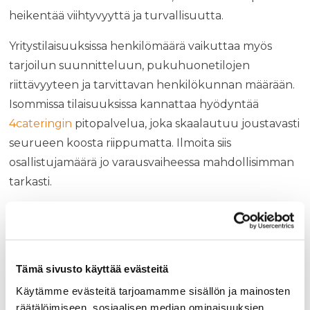
heikentää viihtyvyyttä ja turvallisuutta.
Yritystilaisuuksissa henkilömäärä vaikuttaa myös
tarjoilun suunnitteluun, pukuhuonetilojen
riittävyyteen ja tarvittavan henkilökunnan määrään.
Isommissa tilaisuuksissa kannattaa hyödyntää
4cateringin
pitopalvelua, joka skaalautuu joustavasti
seurueen koosta riippumatta. Ilmoita siis
osallistujamäärä jo varausvaiheessa mahdollisimman
tarkasti.
Milloin yrityksen kannattaa varata
sauna etukäteen?
Yrityksen kannattaa varata saunatila vähintään
Tämä sivusto käyttää evästeitä
kolmesta neljään viikkoa etukäteen, ja
Käytämme evästeitä tarjoamamme sisällön ja mainosten
sesonkiaikoina, kuten pikkujoulujen aikaan loka-
räätälöimiseen, sosiaalisen median ominaisuuksien