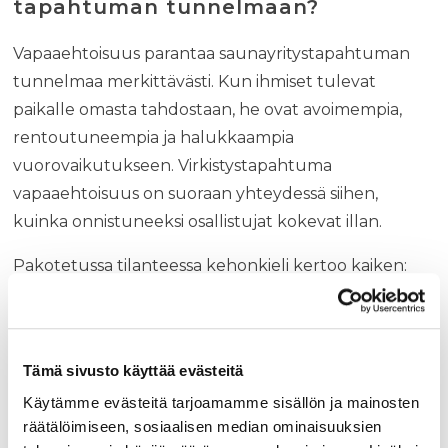
tapahtuman tunnelmaan?
Vapaaehtoisuus parantaa saunayritystapahtuman
tunnelmaa merkittävästi. Kun ihmiset tulevat
paikalle omasta tahdostaan, he ovat avoimempia,
rentoutuneempia ja halukkaampia
vuorovaikutukseen. Virkistystapahtuma
vapaaehtoisuus on suoraan yhteydessä siihen,
kuinka onnistuneeksi osallistujat kokevat illan.
Pakotetussa tilanteessa kehonkieli kertoo kaiken:
arvostellaan kelloa, vältellään kontaktia ja etsitään
sopivaa hetkeä lähteä. Vapaaehtoisessa
tapahtumassa sen sijaan syntyy aitoja keskusteluja,
Tämä sivusto käyttää evästeitä
uusia yhteyksiä kollegoiden välille ja muistoja, joista
Käytämme evästeitä tarjoamamme sisällön ja mainosten
puhutaan vielä kuukausia myöhemmin.
räätälöimiseen, sosiaalisen median ominaisuuksien