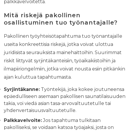
palkkavelvoitetta.
Mitä riskejä pakollinen
osallistuminen tuo työnantajalle?
Pakollinen työyhteisötapahtuma tuo työnantajalle
useita konkreettisia riskejä, jotka voivat ulottua
juridisista seurauksista mainehaittoihin. Suurimmat
riskit liittyvät syrjintäkanteisiin, työaikakiistoihin ja
ilmapiiriongelmiin, jotka voivat nousta esiin pitkänkin
ajan kuluttua tapahtumasta.
Syrjintäkanne:
Työntekijä, joka kokee joutuneensa
epäedulliseen asemaan pakollisen saunatilaisuuden
takia, voi viedä asian tasa-arvovaltuutetulle tai
yhdenvertaisuusvaltuutetulle.
Palkkavelvoite:
Jos tapahtuma tulkitaan
pakolliseksi, se voidaan katsoa työajaksi, josta on