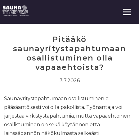
S
i
i
V
a
r
l
r
i
Pitääkö
k
y
k
saunayritystapahtumaan
s
o
i
osallistuminen olla
s
vapaaehtoista?
ä
l
3.7.2026
t
ö
Saunayritystapahtumaan osallistuminen ei
ö
pääsääntöisesti voi olla pakollista. Työnantaja voi
n
järjestää virkistystapahtumia, mutta vapaaehtoinen
osallistuminen on sekä käytännön että
lainsäädännön näkökulmasta selkeästi