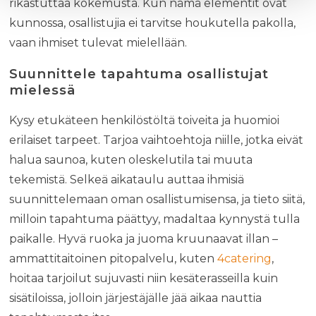
rikastuttaa kokemusta. Kun nämä elementit ovat
kunnossa, osallistujia ei tarvitse houkutella pakolla,
vaan ihmiset tulevat mielellään.
Suunnittele tapahtuma osallistujat
mielessä
Kysy etukäteen henkilöstöltä toiveita ja huomioi
erilaiset tarpeet. Tarjoa vaihtoehtoja niille, jotka eivät
halua saunoa, kuten oleskelutila tai muuta
tekemistä. Selkeä aikataulu auttaa ihmisiä
suunnittelemaan oman osallistumisensa, ja tieto siitä,
milloin tapahtuma päättyy, madaltaa kynnystä tulla
paikalle. Hyvä ruoka ja juoma kruunaavat illan –
ammattitaitoinen pitopalvelu, kuten
4catering
,
hoitaa tarjoilut sujuvasti niin kesäterasseilla kuin
sisätiloissa, jolloin järjestäjälle jää aikaa nauttia