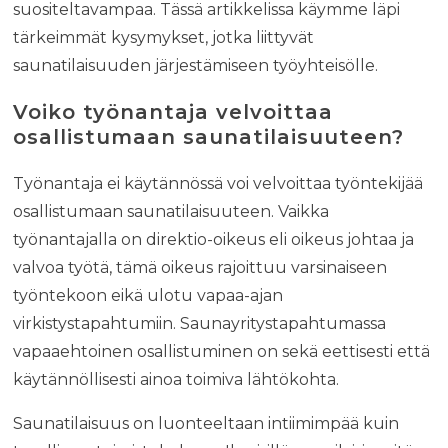
suositeltavampaa. Tässä artikkelissa käymme läpi
tärkeimmät kysymykset, jotka liittyvät
saunatilaisuuden järjestämiseen työyhteisölle.
Voiko työnantaja velvoittaa
osallistumaan saunatilaisuuteen?
Työnantaja ei käytännössä voi velvoittaa työntekijää
osallistumaan saunatilaisuuteen. Vaikka
työnantajalla on direktio-oikeus eli oikeus johtaa ja
valvoa työtä, tämä oikeus rajoittuu varsinaiseen
työntekoon eikä ulotu vapaa-ajan
virkistystapahtumiin. Saunayritystapahtumassa
vapaaehtoinen osallistuminen on sekä eettisesti että
käytännöllisesti ainoa toimiva lähtökohta.
Saunatilaisuus on luonteeltaan intiimimpää kuin