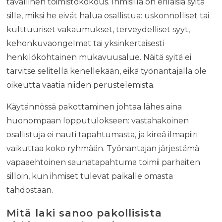
tavallinen toimistokokous. Ihmisillä on erilaisia syitä
sille, miksi he eivät halua osallistua: uskonnolliset tai
kulttuuriset vakaumukset, terveydelliset syyt,
kehonkuvaongelmat tai yksinkertaisesti
henkilökohtainen mukavuusalue. Näitä syitä ei
tarvitse selitellä kenellekään, eikä työnantajalla ole
oikeutta vaatia niiden perustelemista.
Käytännössä pakottaminen johtaa lähes aina
huonompaan lopputulokseen: vastahakoinen
osallistuja ei nauti tapahtumasta, ja kireä ilmapiiri
vaikuttaa koko ryhmään. Työnantajan järjestämä
vapaaehtoinen saunatapahtuma toimii parhaiten
silloin, kun ihmiset tulevat paikalle omasta
tahdostaan.
Mitä laki sanoo pakollisista