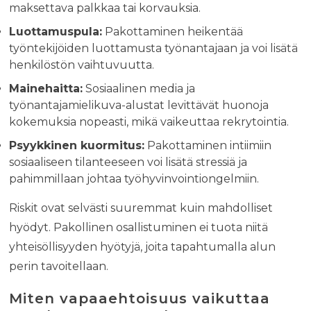
maksettava palkkaa tai korvauksia.
Luottamuspula:
Pakottaminen heikentää
työntekijöiden luottamusta työnantajaan ja voi lisätä
henkilöstön vaihtuvuutta.
Mainehaitta:
Sosiaalinen media ja
työnantajamielikuva-alustat levittävät huonoja
kokemuksia nopeasti, mikä vaikeuttaa rekrytointia.
Psyykkinen kuormitus:
Pakottaminen intiimiin
sosiaaliseen tilanteeseen voi lisätä stressiä ja
pahimmillaan johtaa työhyvinvointiongelmiin.
Riskit ovat selvästi suuremmat kuin mahdolliset
hyödyt. Pakollinen osallistuminen ei tuota niitä
yhteisöllisyyden hyötyjä, joita tapahtumalla alun
perin tavoitellaan.
Miten vapaaehtoisuus vaikuttaa