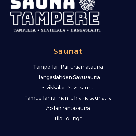
s
e
l
a
u
s
Saunat
Tampellan Panoraamasauna
Hangaslahden Savusauna
Siivikkalan Savusauna
Tampellanrannan juhla -ja saunatila
Apilan rantasauna
Tila Lounge