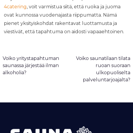
4catering
, voit varmistua siitä, että ruoka ja juoma
ovat kunnossa vuodenajasta riippumatta. Nämä
pienet yksityiskohdat rakentavat luottamusta ja
viestivät, että tapahtuma on aidosti vapaaehtoinen.
A
Voiko yritystapahtuman
Voiko saunatilaan tilata
r
saunassa järjestää ilman
ruoan suoraan
t
alkoholia?
ulkopuoliselta
palveluntarjoajalta?
i
k
k
e
l
i
e
n