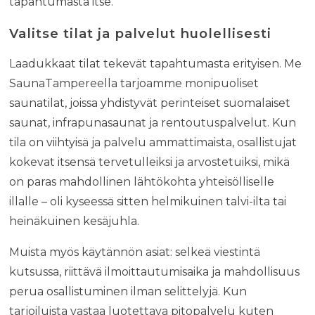
tapahtumasta itse.
Valitse tilat ja palvelut huolellisesti
Laadukkaat tilat tekevät tapahtumasta erityisen. Me
SaunaTampereella tarjoamme monipuoliset
saunatilat, joissa yhdistyvät perinteiset suomalaiset
saunat, infrapunasaunat ja rentoutuspalvelut. Kun
tila on viihtyisä ja palvelu ammattimaista, osallistujat
kokevat itsensä tervetulleiksi ja arvostetuiksi, mikä
on paras mahdollinen lähtökohta yhteisölliselle
illalle – oli kyseessä sitten helmikuinen talvi-ilta tai
heinäkuinen kesäjuhla.
Muista myös käytännön asiat: selkeä viestintä
kutsussa, riittävä ilmoittautumisaika ja mahdollisuus
perua osallistuminen ilman selittelyjä. Kun
tarjoiluista vastaa luotettava pitopalvelu kuten