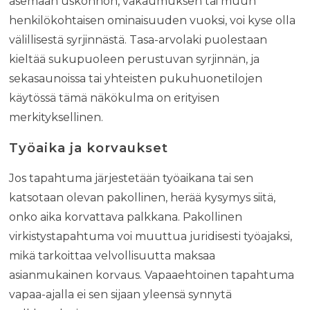
asemaan uskonnon, vakaumuksen tai muun
henkilökohtaisen ominaisuuden vuoksi, voi kyse olla
välillisestä syrjinnästä. Tasa-arvolaki puolestaan
kieltää sukupuoleen perustuvan syrjinnän, ja
sekasaunoissa tai yhteisten pukuhuonetilojen
käytössä tämä näkökulma on erityisen
merkityksellinen.
Työaika ja korvaukset
Jos tapahtuma järjestetään työaikana tai sen
katsotaan olevan pakollinen, herää kysymys siitä,
onko aika korvattava palkkana. Pakollinen
virkistystapahtuma voi muuttua juridisesti työajaksi,
mikä tarkoittaa velvollisuutta maksaa
asianmukainen korvaus. Vapaaehtoinen tapahtuma
vapaa-ajalla ei sen sijaan yleensä synnytä