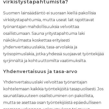
virkistystapahtumista?
Suomen lainsäädäntö ei suoraan kiellä pakollisia
virkistystapahtumia, mutta useat lait rajoittavat
työnantajan mahdollisuuksia velvoittaa
osallistumaan. Sauna yritystapahtuma laki
näkökulmasta koskettaa erityisesti
yhdenvertaisuuslakia, tasa-arvolakia ja
työsopimuslakia, jotka yhdessä suojaavat työntekijää
syrjinnältä ja kohtuuttomilta vaatimuksilta.
Yhdenvertaisuus ja tasa-arvo
Yhdenvertaisuuslaki velvoittaa työnantajan
kohtelemaan kaikkia työntekijöitä tasapuolisesti. Jos
saunatilaisuuteen osallistuminen on pakollista,
mutta se asettaa osan työntekijöistä epäedulliseen