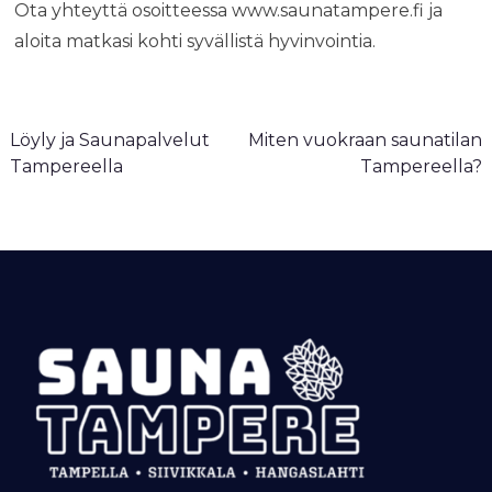
Ota yhteyttä osoitteessa www.saunatampere.fi ja
aloita matkasi kohti syvällistä hyvinvointia.
A
Löyly ja Saunapalvelut
Miten vuokraan saunatilan
r
Tampereella
Tampereella?
t
i
k
k
e
l
i
e
n
s
e