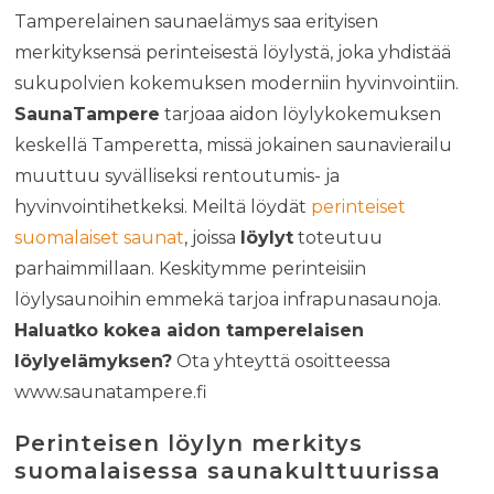
Tamperelainen saunaelämys saa erityisen
merkityksensä perinteisestä löylystä, joka yhdistää
sukupolvien kokemuksen moderniin hyvinvointiin.
SaunaTampere
tarjoaa aidon löylykokemuksen
keskellä Tamperetta, missä jokainen saunavierailu
muuttuu syvälliseksi rentoutumis- ja
hyvinvointihetkeksi. Meiltä löydät
perinteiset
suomalaiset saunat
, joissa
löylyt
toteutuu
parhaimmillaan. Keskitymme perinteisiin
löylysaunoihin emmekä tarjoa infrapunasaunoja.
Haluatko kokea aidon tamperelaisen
löylyelämyksen?
Ota yhteyttä osoitteessa
www.saunatampere.fi
Perinteisen löylyn merkitys
suomalaisessa saunakulttuurissa