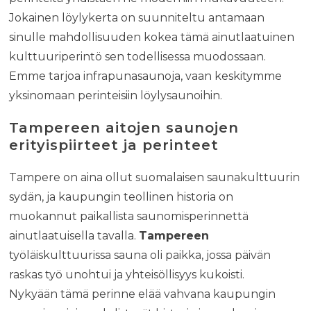
Jokainen löylykerta on suunniteltu antamaan
sinulle mahdollisuuden kokea tämä ainutlaatuinen
kulttuuriperintö sen todellisessa muodossaan.
Emme tarjoa infrapunasaunoja, vaan keskitymme
yksinomaan perinteisiin löylysaunoihin.
Tampereen aitojen saunojen
erityispiirteet ja perinteet
Tampere on aina ollut suomalaisen saunakulttuurin
sydän, ja kaupungin teollinen historia on
muokannut paikallista saunomisperinnettä
ainutlaatuisella tavalla.
Tampereen
työläiskulttuurissa sauna oli paikka, jossa päivän
raskas työ unohtui ja yhteisöllisyys kukoisti.
Nykyään tämä perinne elää vahvana kaupungin