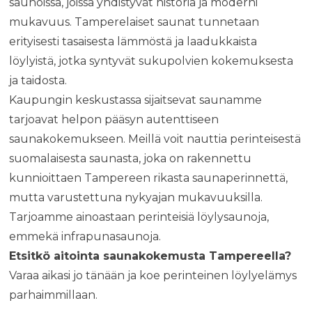
saunoissa, joissa yhdistyvät historia ja moderni
mukavuus. Tamperelaiset saunat tunnetaan
erityisesti tasaisesta lämmöstä ja laadukkaista
löylyistä, jotka syntyvät sukupolvien kokemuksesta
ja taidosta.
Kaupungin keskustassa sijaitsevat saunamme
tarjoavat helpon pääsyn autenttiseen
saunakokemukseen. Meillä voit nauttia perinteisestä
suomalaisesta saunasta, joka on rakennettu
kunnioittaen Tampereen rikasta saunaperinnettä,
mutta varustettuna nykyajan mukavuuksilla.
Tarjoamme ainoastaan perinteisiä löylysaunoja,
emmekä infrapunasaunoja.
Etsitkö aitointa saunakokemusta Tampereella?
Varaa aikasi jo tänään ja koe perinteinen löylyelämys
parhaimmillaan.