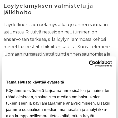
Löylyelämyksen valmistelu ja
jälkihoito
Täydellinen saunaelämys alkaa jo ennen saunaan
astumista. Riittävä nesteiden nauttiminen on
ensiarvoisen tärkeää, sillä löylyn lämmössä kehosi
menettää nesteitä hikoilun kautta. Suosittelemme
juomaan runsaasti vettä tunti ennen saunomista ja
välttämään alkoholia kokonaan.
Saunassa kannattaa kuunnella omaa kehoaan ja
poistua tarvittaessa viilentymään. Perinteinen kylmä
Tämä sivusto käyttää evästeitä
suihku tai mahdollisuuksien mukaan avantouinti
Käytämme evästeitä tarjoamamme sisällön ja mainosten
tehostaa verenkiertoa ja lisää saunan
räätälöimiseen, sosiaalisen median ominaisuuksien
hyvinvointivaikutuksia.
Tampereella
meillä on
tukemiseen ja kävijämäärämme analysoimiseen. Lisäksi
täydelliset tilat sekä lämpenemiseen että
jaamme sosiaalisen median, mainosalan ja analytiikka-
viilentymiseen.
alan kumppaneillemme tietoja siitä, miten käytät