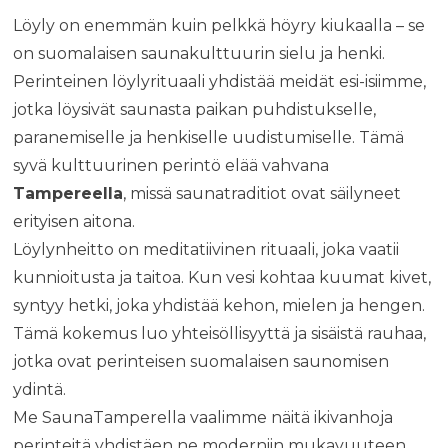
Löyly on enemmän kuin pelkkä höyry kiukaalla – se
on suomalaisen saunakulttuurin sielu ja henki.
Perinteinen löylyrituaali yhdistää meidät esi-isiimme,
jotka löysivät saunasta paikan puhdistukselle,
paranemiselle ja henkiselle uudistumiselle. Tämä
syvä kulttuurinen perintö elää vahvana
Tampereella
, missä saunatraditiot ovat säilyneet
erityisen aitona.
Löylynheitto on meditatiivinen rituaali, joka vaatii
kunnioitusta ja taitoa. Kun vesi kohtaa kuumat kivet,
syntyy hetki, joka yhdistää kehon, mielen ja hengen.
Tämä kokemus luo yhteisöllisyyttä ja sisäistä rauhaa,
jotka ovat perinteisen suomalaisen saunomisen
ydintä.
Me SaunaTamperella vaalimme näitä ikivanhoja
perinteitä yhdistäen ne moderniin mukavuuteen.