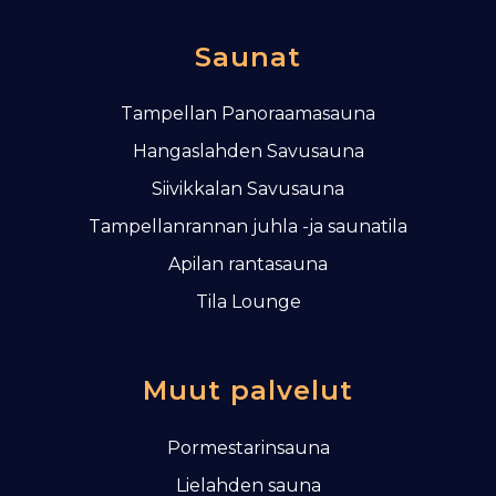
l
a
Saunat
u
s
Tampellan Panoraamasauna
Hangaslahden Savusauna
Siivikkalan Savusauna
Tampellanrannan juhla -ja saunatila
Apilan rantasauna
Tila Lounge
Muut palvelut
Pormestarinsauna
Lielahden sauna